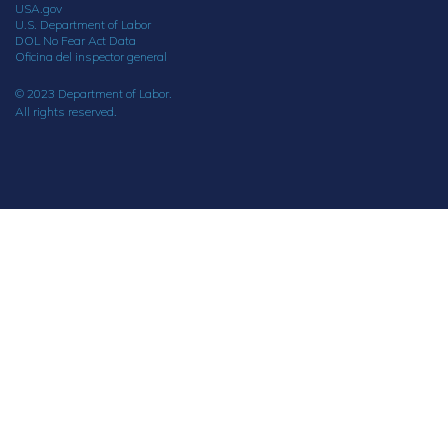
USA.gov
U.S. Department of Labor
DOL No Fear Act Data
Oficina del inspector general
© 2023 Department of Labor.
All rights reserved.