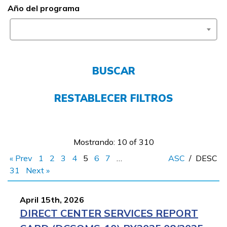
English
Año del programa
CONECTARSE
BUSCAR
COMIENZA YA
RESTABLECER FILTROS
Mostrando: 10 of 310
« Prev
1
2
3
4
5
6
7
…
ASC
/
DESC
31
Next »
April 15th, 2026
DIRECT CENTER SERVICES REPORT