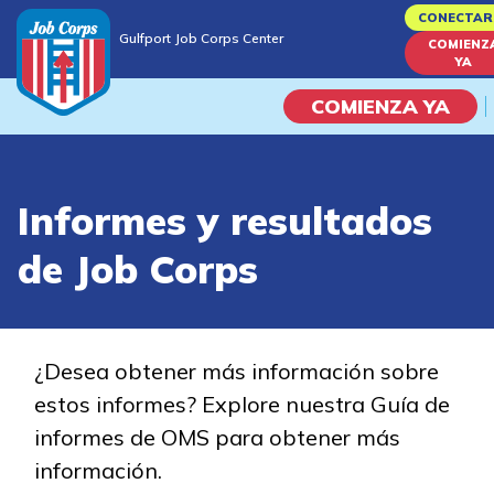
Skip
CONECTAR
Gulfport Job Corps Center
to
COMIENZ
Gulfport Job Corps Center
YA
main
content
COMIENZA YA
Programas
Informes y resultados
Vida En El Campus Universita
de Job Corps
Habilidades académicas
Viaje de la carrera
¿Desea obtener más información sobre
estos informes? Explore nuestra Guía de
Estudiar
informes de OMS para obtener más
información.
Programas de Entrenamient