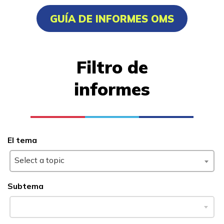
Asistente médico administrat
GUÍA DE INFORMES OMS
Electricidad, Pre pasantía
Enfermero auxiliar certificad
Filtro de
informes
Aprender más
Estudiantes
Padres/Influenciadores
El tema
Empleadores
Select a topic
Subtema
FAQs